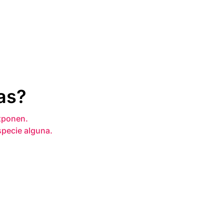
as?
xponen.
specie alguna.