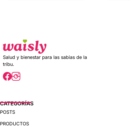
u
u
t
t
o
o
f
f
5
5
Salud y bienestar para las sabias de la
tribu.
CATEGORÍAS
POSTS
PRODUCTOS