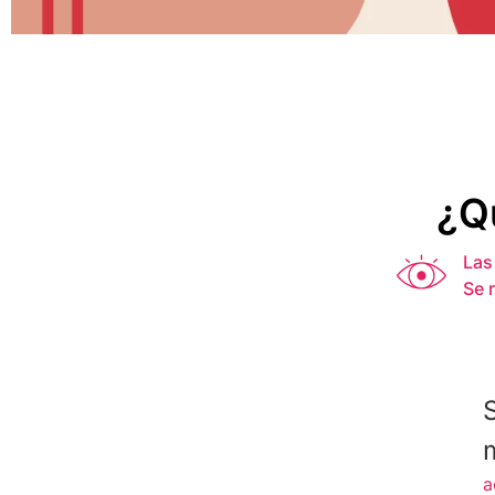
¿Q
Las
Se 
a