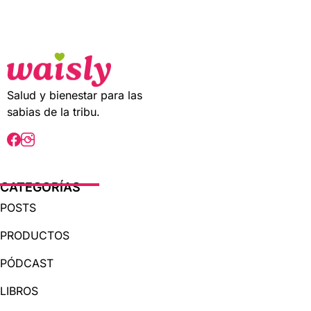
t
o
f
5
Salud y bienestar para las
sabias de la tribu.
CATEGORÍAS
POSTS
PRODUCTOS
PÓDCAST
LIBROS