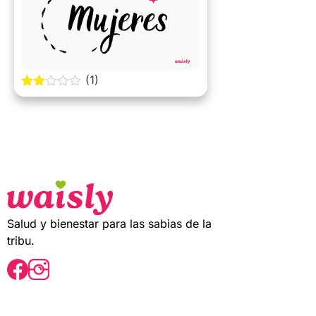
(1)
2.00
out
of 5
Salud y bienestar para las sabias de la
tribu.