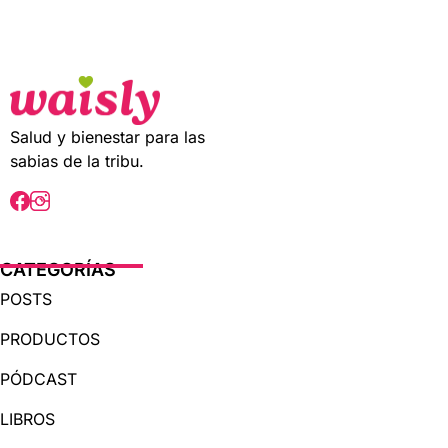
t
o
f
5
Salud y bienestar para las
sabias de la tribu.
CATEGORÍAS
POSTS
PRODUCTOS
PÓDCAST
LIBROS