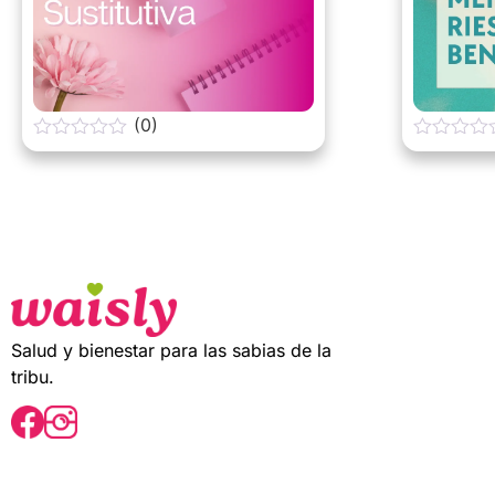
(0)
0
0
o
o
u
u
t
t
o
o
f
f
5
5
Salud y bienestar para las sabias de la
tribu.