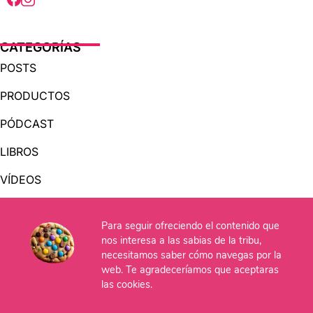
CATEGORÍAS
POSTS
PRODUCTOS
PÓDCAST
LIBROS
VÍDEOS
AUDIOLIBROS
Para seguir ofreciendo el contenido que
nos interesa a las sabias de la tribu,
necesitamos saber cómo navegas por la
OTRAS PÁGINAS
web. Te agradeceríamos que aceptaras
QUIÉNES SOMOS
las cookies.
CONTACTO