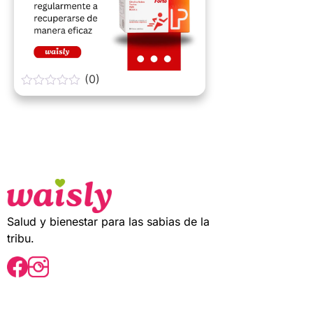
(0)
0
o
u
t
o
f
5
Salud y bienestar para las sabias de la
tribu.