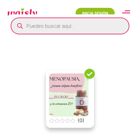
INICIA SESIÓN
(0)
0
o
u