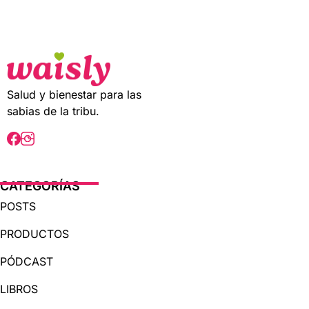
t
o
f
5
Salud y bienestar para las
sabias de la tribu.
CATEGORÍAS
POSTS
PRODUCTOS
PÓDCAST
LIBROS