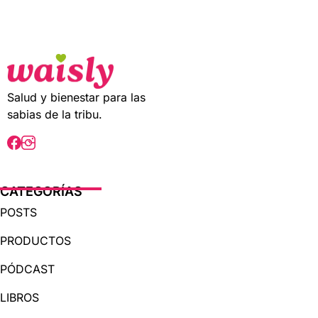
t
o
f
5
Salud y bienestar para las
sabias de la tribu.
CATEGORÍAS
POSTS
PRODUCTOS
PÓDCAST
LIBROS