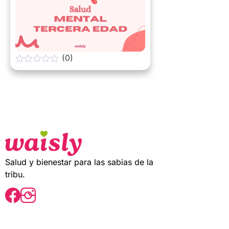
(0)
0
o
u
t
o
f
5
Salud y bienestar para las sabias de la
tribu.