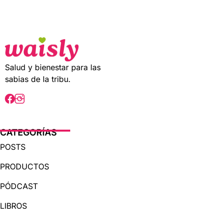
t
o
f
5
Salud y bienestar para las
sabias de la tribu.
CATEGORÍAS
POSTS
PRODUCTOS
PÓDCAST
LIBROS