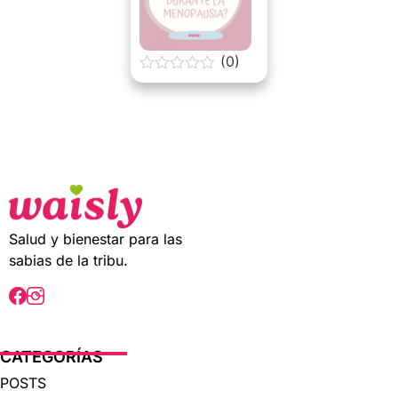
(0)
0
o
u
t
o
f
5
Salud y bienestar para las
sabias de la tribu.
CATEGORÍAS
POSTS