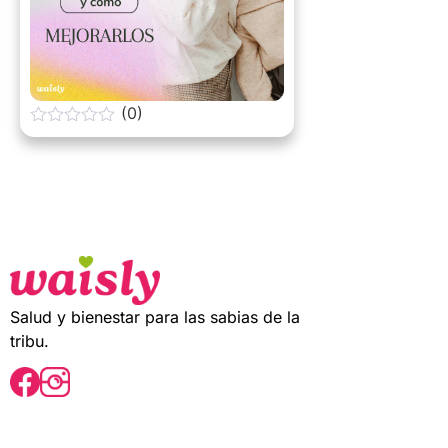
(0)
0
o
u
t
o
f
5
Salud y bienestar para las sabias de la
tribu.