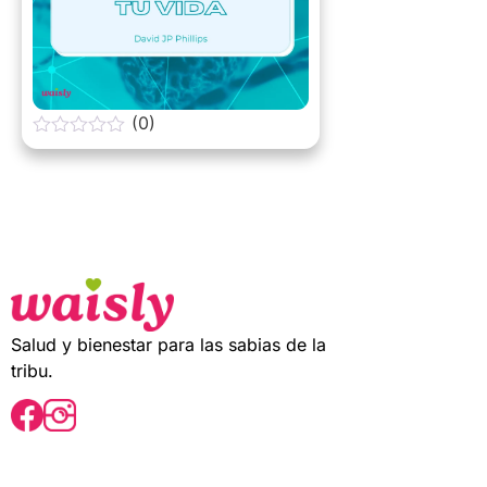
(0)
0
o
u
t
o
f
5
Salud y bienestar para las sabias de la
tribu.