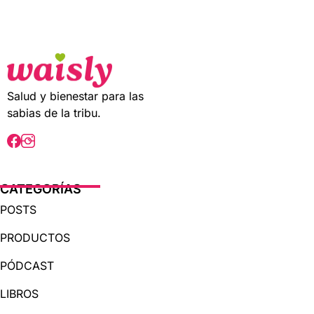
t
o
f
5
Salud y bienestar para las
sabias de la tribu.
CATEGORÍAS
POSTS
PRODUCTOS
PÓDCAST
LIBROS