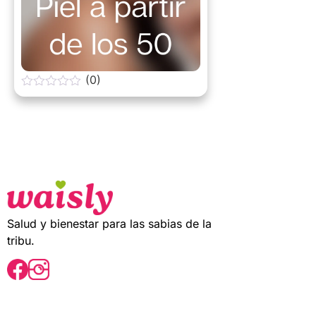
(0)
0
o
u
t
o
f
5
Salud y bienestar para las sabias de la
tribu.