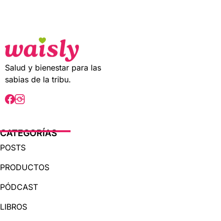
t
o
f
5
Salud y bienestar para las
sabias de la tribu.
CATEGORÍAS
POSTS
PRODUCTOS
PÓDCAST
LIBROS