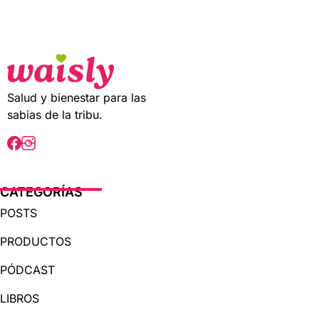
t
o
f
5
Salud y bienestar para las
sabias de la tribu.
CATEGORÍAS
POSTS
PRODUCTOS
PÓDCAST
LIBROS