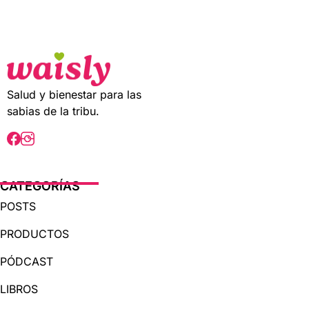
t
o
f
5
Salud y bienestar para las
sabias de la tribu.
CATEGORÍAS
POSTS
PRODUCTOS
PÓDCAST
LIBROS