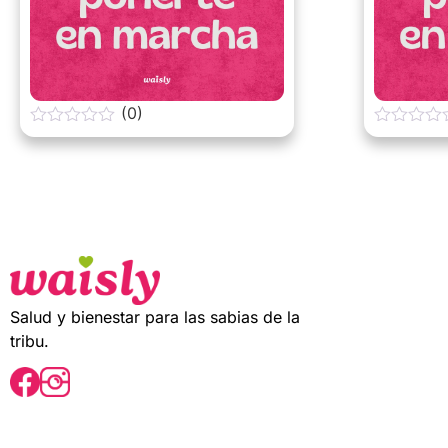
(0)
0
0
o
o
u
u
t
t
o
o
f
f
5
5
Salud y bienestar para las sabias de la
tribu.