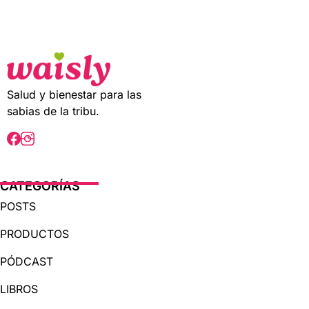
t
o
f
5
Salud y bienestar para las
sabias de la tribu.
CATEGORÍAS
POSTS
PRODUCTOS
PÓDCAST
LIBROS