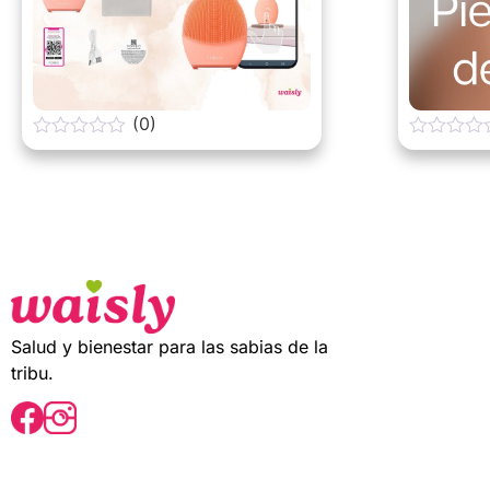
(0)
0
0
o
o
u
u
t
t
o
o
f
f
5
5
Salud y bienestar para las sabias de la
tribu.