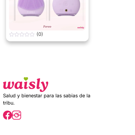
(0)
0
o
u
t
o
f
5
Salud y bienestar para las sabias de la
tribu.