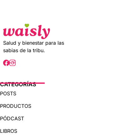
t
o
f
5
Salud y bienestar para las
sabias de la tribu.
CATEGORÍAS
POSTS
PRODUCTOS
PÓDCAST
LIBROS