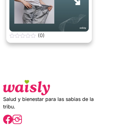
(0)
0
o
u
t
o
f
5
Salud y bienestar para las sabias de la
tribu.