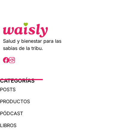
t
o
f
5
Salud y bienestar para las
sabias de la tribu.
CATEGORÍAS
POSTS
PRODUCTOS
PÓDCAST
LIBROS