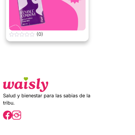
(0)
0
o
u
t
o
f
5
Salud y bienestar para las sabias de la
tribu.