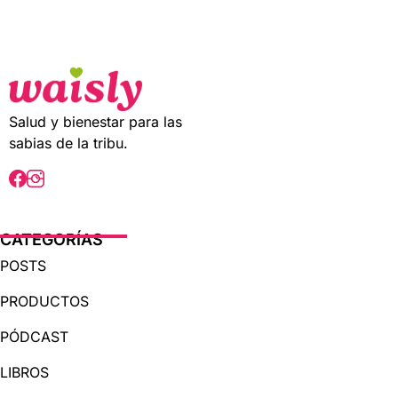
t
o
f
5
Salud y bienestar para las
sabias de la tribu.
CATEGORÍAS
POSTS
PRODUCTOS
PÓDCAST
LIBROS