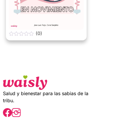
(0)
0
o
u
t
o
f
5
Salud y bienestar para las sabias de la
tribu.