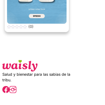
(0)
0
o
u
t
o
f
5
Salud y bienestar para las sabias de la
tribu.