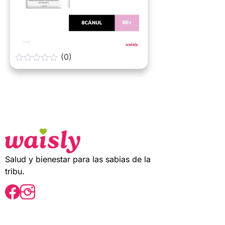
(0)
0
o
u
t
o
f
5
Salud y bienestar para las sabias de la
tribu.