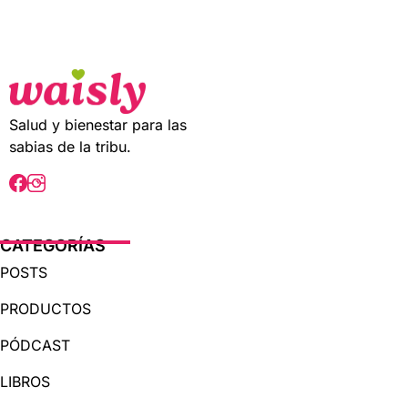
t
o
f
5
Salud y bienestar para las
sabias de la tribu.
CATEGORÍAS
POSTS
PRODUCTOS
PÓDCAST
LIBROS