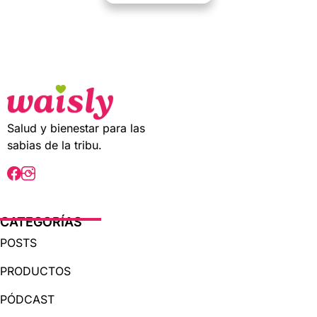
0
o
u
t
o
f
5
Salud y bienestar para las
sabias de la tribu.
CATEGORÍAS
POSTS
PRODUCTOS
PÓDCAST