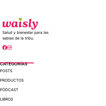
t
o
f
5
Salud y bienestar para las
sabias de la tribu.
CATEGORÍAS
POSTS
PRODUCTOS
PÓDCAST
LIBROS