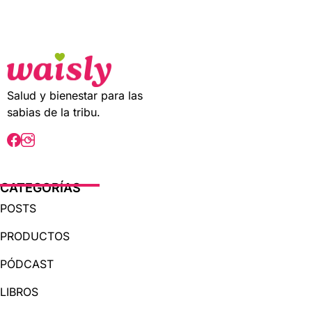
t
o
f
5
Salud y bienestar para las
sabias de la tribu.
CATEGORÍAS
POSTS
PRODUCTOS
PÓDCAST
LIBROS