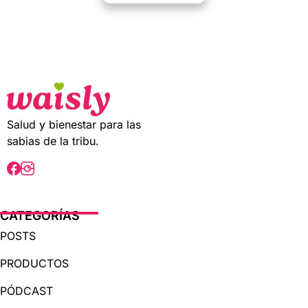
0
o
u
t
o
f
5
Salud y bienestar para las
sabias de la tribu.
CATEGORÍAS
POSTS
PRODUCTOS
PÓDCAST