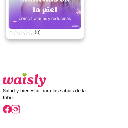
(0)
0
o
u
t
o
f
5
Salud y bienestar para las sabias de la
tribu.