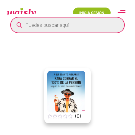
INICIA SESIÓN
(0)
0
o
u