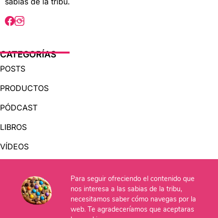
sabias de la tribu.
CATEGORÍAS
POSTS
PRODUCTOS
PÓDCAST
LIBROS
VÍDEOS
AUDIOLIBROS
Para seguir ofreciendo el contenido que
nos interesa a las sabias de la tribu,
necesitamos saber cómo navegas por la
OTRAS PÁGINAS
web. Te agradeceríamos que aceptaras
QUIÉNES SOMOS