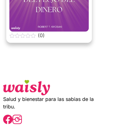
(0)
0
o
u
t
o
f
5
Salud y bienestar para las sabias de la
tribu.