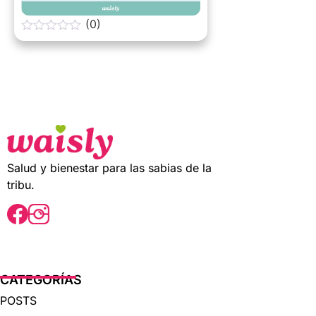
(0)
0
o
u
t
o
f
5
Salud y bienestar para las sabias de la
tribu.
CATEGORÍAS
POSTS