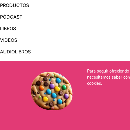
PRODUCTOS
PÓDCAST
LIBROS
VÍDEOS
AUDIOLIBROS
Para seguir ofreciendo 
OTRAS PÁGINAS
necesitamos saber cóm
QUIÉNES SOMOS
cookies.
CONTACTO
Po