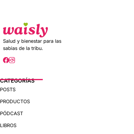
t
o
f
5
Salud y bienestar para las
sabias de la tribu.
CATEGORÍAS
POSTS
PRODUCTOS
PÓDCAST
LIBROS