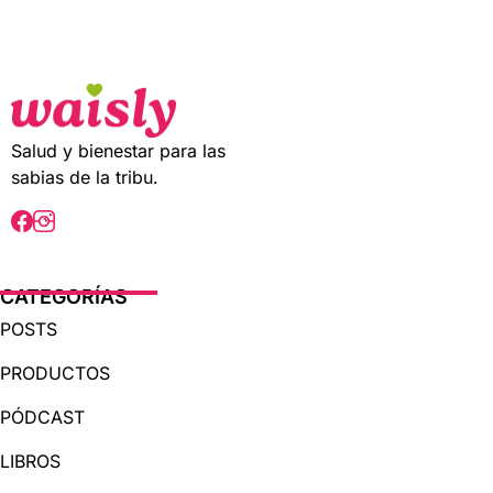
t
o
f
5
Salud y bienestar para las
sabias de la tribu.
CATEGORÍAS
POSTS
PRODUCTOS
PÓDCAST
LIBROS