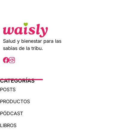
t
o
f
5
Salud y bienestar para las
sabias de la tribu.
CATEGORÍAS
POSTS
PRODUCTOS
PÓDCAST
LIBROS