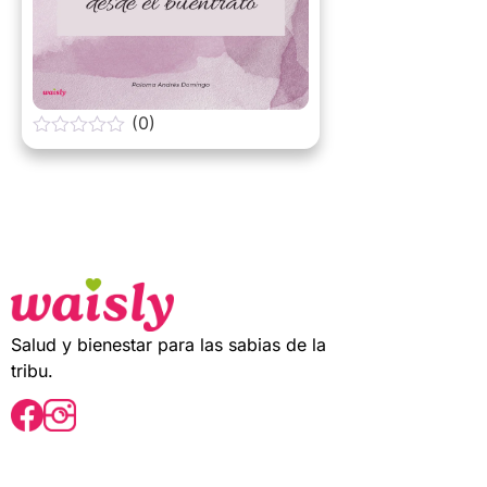
(0)
0
o
u
t
o
f
5
Salud y bienestar para las sabias de la
tribu.