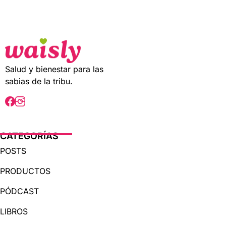
t
o
f
5
Salud y bienestar para las
sabias de la tribu.
CATEGORÍAS
POSTS
PRODUCTOS
PÓDCAST
LIBROS