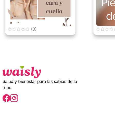
(0)
0
0
o
o
u
u
t
t
o
o
f
f
5
5
Salud y bienestar para las sabias de la
tribu.