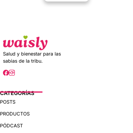
0
o
u
t
o
f
5
Salud y bienestar para las
sabias de la tribu.
CATEGORÍAS
POSTS
PRODUCTOS
PÓDCAST