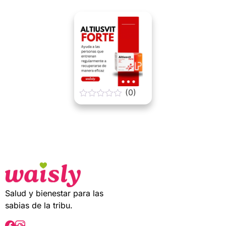
t
o
f
5
(0)
0
o
u
t
o
f
5
Salud y bienestar para las
sabias de la tribu.