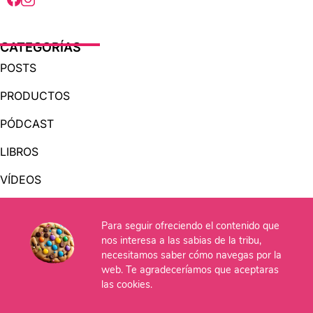
CATEGORÍAS
POSTS
PRODUCTOS
PÓDCAST
LIBROS
VÍDEOS
AUDIOLIBROS
Para seguir ofreciendo el contenido que
nos interesa a las sabias de la tribu,
necesitamos saber cómo navegas por la
OTRAS PÁGINAS
web. Te agradeceríamos que aceptaras
QUIÉNES SOMOS
las cookies.
CONTACTO