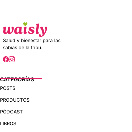
t
o
f
5
Salud y bienestar para las
sabias de la tribu.
CATEGORÍAS
POSTS
PRODUCTOS
PÓDCAST
LIBROS