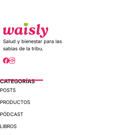
t
o
f
5
Salud y bienestar para las
sabias de la tribu.
CATEGORÍAS
POSTS
PRODUCTOS
PÓDCAST
LIBROS